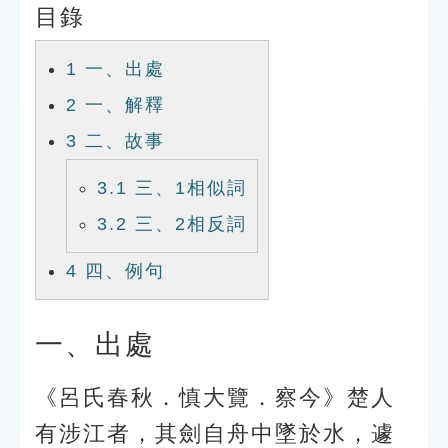
目錄
索引選單
知識索引
1
一、出處
單字索引
2
一、解釋
生命大百科索引
3
二、故事
3.1
三、1相似詞
遊戲專區
3.2
三、2相反詞
教學應用
4
四、例句
貓頭鷹博士
一、出處
《呂氏春秋．慎大覽．察今》楚人
有涉江者，其劍自舟中墜於水，遽