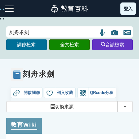
跳
登入
:::
到
主
:::
要
內
語
圖
開
容
注音索引圖示
筆畫索引圖示
部首索引表圖示
言
片
啟
詞條檢索
全文檢索
音讀檢索
搜
搜
鍵
尋
尋
盤
圖
圖
圖
示
示
示
刻舟求劍
開啟關聯
列入收藏
QRcode分享
網站導覽
切換
切換來源
生字詞彙表
教育Wiki
成語故事