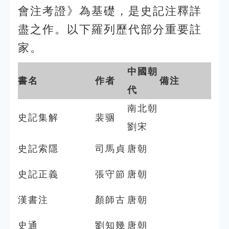
會注考證》為基礎，是史記注釋詳
盡之作。以下羅列歷代部分重要註
家。
中國朝
書名
作者
備注
代
南北朝
史記集解
裴骃
劉宋
史記索隱
司馬貞
唐朝
史記正義
張守節
唐朝
漢書注
顏師古
唐朝
史通
劉知幾
唐朝