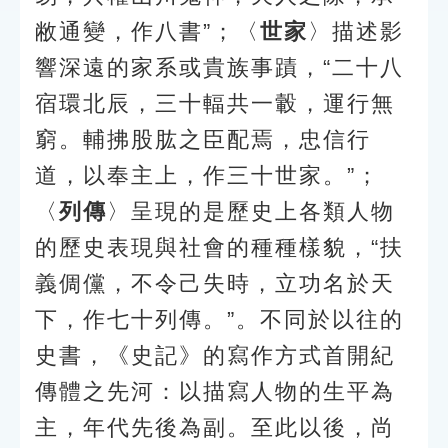
敝通變，作八書”；〈
世家
〉描述影
響深遠的家系或貴族事蹟，“二十八
宿環北辰，三十輻共一轂，運行無
窮。輔拂股肱之臣配焉，忠信行
道，以奉主上，作三十世家。”；
〈
列傳
〉呈現的是歷史上各類人物
的歷史表現與社會的種種樣貌，“扶
義倜儻，不令己失時，立功名於天
下，作七十列傳。”。不同於以往的
史書，《史記》的寫作方式首開紀
傳體之先河：以描寫人物的生平為
主，年代先後為副。至此以後，尚