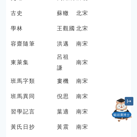
古史
蘇轍
北宋
學林
王觀國
北宋
容齋隨筆
洪邁
南宋
呂祖
東萊集
南宋
謙
班馬字類
婁機
南宋
班馬異同
倪思
南宋
習學記言
葉適
南宋
貓頭鷹博士
黃氏⽇抄
黃震
南宋