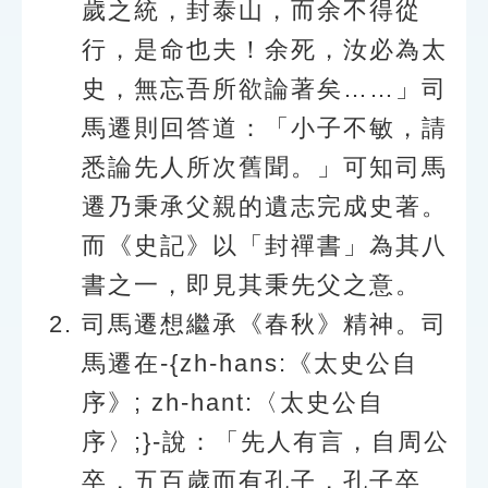
歲之統，封泰山，而余不得從
行，是命也夫！余死，汝必為太
史，無忘吾所欲論著矣……」司
馬遷則回答道：「小子不敏，請
悉論先人所次舊聞。」可知司馬
遷乃秉承父親的遺志完成史著。
而《史記》以「封禪書」為其八
書之一，即見其秉先父之意。
司馬遷想繼承《春秋》精神。司
馬遷在-{zh-hans:《太史公自
序》; zh-hant:〈太史公自
序〉;}-說：「先人有言，自周公
卒，五百歲而有孔子，孔子卒