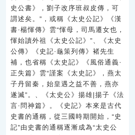
史公書》，劉子改序班叔皮傳，可
謂述矣。”，或稱《太史公記》《漢
書·楊惲傳》雲“惲母，司馬遷女也，
惲始讀外祖《太史公記》”、《太史
公傳》《史記·龜策列傳》褚先生
補，也省稱《太史記》《風俗通義·
正失篇》雲“謹案《太史記》，燕太
子丹留秦，始皇遇之益不善，燕亦
遂滅”。、《太史公》揚雄|揚子《法
言·問神篇》。《史記》本來是古代
史書的通稱，從三國時期開始，“史
記”由史書的通稱逐漸成為“太史公