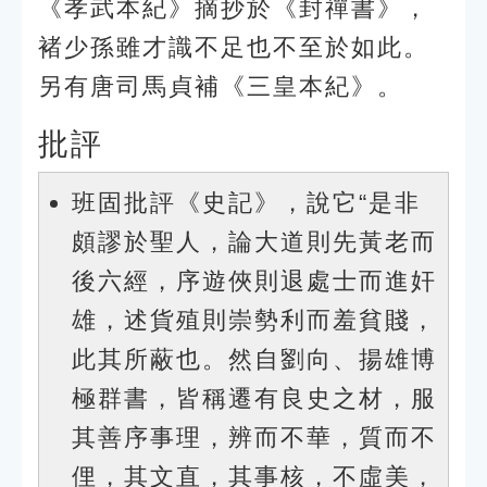
《孝武本紀》摘抄於《封禪書》，
褚少孫雖才識不足也不至於如此。
另有唐司馬貞補《三皇本紀》。
批評
班固批評《史記》，說它“是非
頗謬於聖人，論大道則先黃老而
後六經，序遊俠則退處士而進奸
雄，述貨殖則崇勢利而羞貧賤，
此其所蔽也。然自劉向、揚雄博
極群書，皆稱遷有良史之材，服
其善序事理，辨而不華，質而不
俚，其文直，其事核，不虛美，