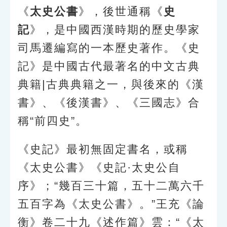
索引選單
《
太史公書
》，後世通稱《
史
知識索引
記
》，是中國西漢時期的歷史學家
司馬遷編寫的一本歷史著作。《史
單字索引
記》是中國古代最著名的中文古典
生命大百科索引
典籍|古典典籍之一，與後來的《漢
遊戲專區
書》、《後漢書》、《三國志》合
稱“前四史”。
教學應用
《史記》最初無固定書名，或稱
貓頭鷹博士
《太史公書》《史記·太史公自
序》；“幾百三十篇，五十二萬六千
五百字為《太史公書》。”王充《論
衡》卷二十九《述作篇》雲：“《太