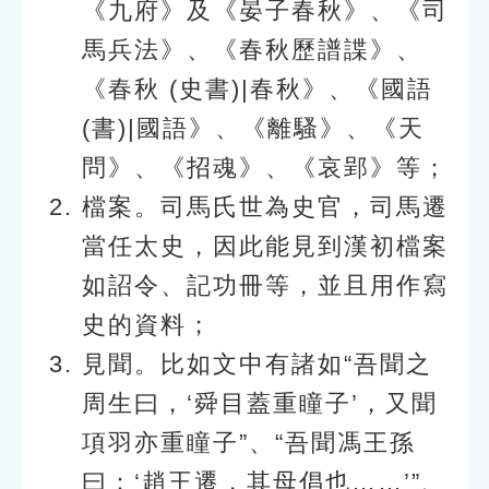
《九府》及《晏子春秋》、《司
馬兵法》、《春秋歷譜諜》、
《春秋 (史書)|春秋》、《國語
(書)|國語》、《離騷》、《天
問》、《招魂》、《哀郢》等；
檔案。司馬氏世為史官，司馬遷
當任太史，因此能見到漢初檔案
如詔令、記功冊等，並且用作寫
史的資料；
見聞。比如文中有諸如“吾聞之
周生曰，‘舜目蓋重瞳子’，又聞
項羽亦重瞳子”、“吾聞馮王孫
曰：‘趙王遷，其母倡也……’”、