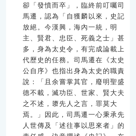
卻「發憤而卒」，臨終前叮囑司
馬遷，認為「自獲麟以來，史記
放絕。今漢興，海內一統，明
主、賢君、忠臣、死義之士」甚
多，身為太史令，有完成論載上
代歷史的任務。司馬遷在《太史
公自序》也指出身為太史的職責
說：「且余嘗掌其官，廢明聖盛
德不載，滅功臣、世家、賢大夫
之不述，隳先人之言，罪莫大
焉。」因此，司馬遷一心秉承先
人世傳及「述往事以思來者」的