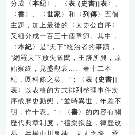
分成〈
本紀
〉、〈
表 (史書)|表
〉、
〈
書
〉、〈
世家
〉和〈
列傳
〉五個
主題，加上最後的〈太史公自序〉
又細分成一百三十個章節。其中，
〈
本紀
〉是“天下”統治者的事蹟，
“網羅天下放失舊聞，王跡所興，原
始察終，見盛觀衰……著十二本
紀，既科條之矣。”；〈
表 (史書)|
表
〉以表格的方式排列整理事件次
序或歷史動態，“並時異世，年差不
明，作十表。”；〈
書
〉的內容有關
歷代典章制度，“禮樂損益，律歷改
易，兵權山川鬼神，天人之際，承