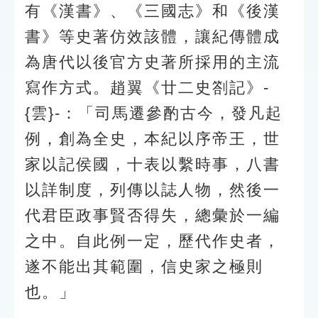
有《漢書》、《三國志》和《後漢
書》等史著仿效該體，讓紀傳體成
為唐代以後官方史著所採用的主流
寫作方式。趙翼《廿二史劄記》-
{雲}-：「司馬遷參酌古今，發凡起
例，創為全史，本紀以序帝王，世
家以記侯國，十表以繫時事，八書
以詳制度，列傳以誌人物，然後一
代君臣政事賢否得失，總彙於一編
之中。自此例一定，歷代作史者，
遂不能出其範圍，信史家之極則
也。」