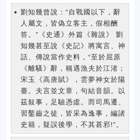
劉知幾曾說：“自戰國以下，辭
人屬文，皆偽立客主，假相酬
答。”《史通》外篇《雜說》 劉
知幾甚至說《史記》將寓言、神
話、傳說當作史料，“至於屈原
《離騷》辭，稱遇漁夫於江渚；
宋玉《高唐賦》，雲夢神女於陽
臺。夫言並文章，句結音韻。以
茲敍事，足驗憑虛。而司馬遷、
習鑿齒之徒，皆采為逸事，編諸
史籍，疑誤後學，不其甚邪!”。