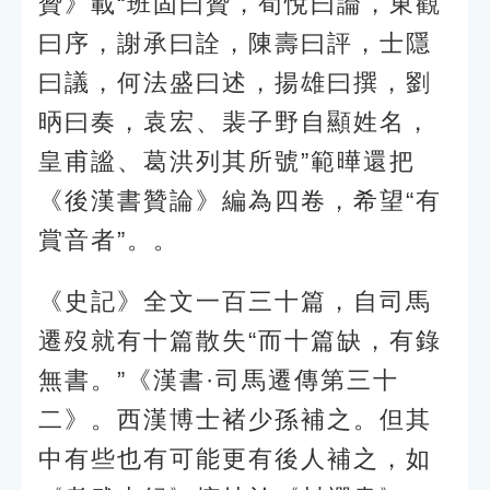
贊》載“班固曰贊，荀悅曰論，東觀
曰序，謝承曰詮，陳壽曰評，士隱
曰議，何法盛曰述，揚雄曰撰，劉
昞曰奏，袁宏、裴子野自顯姓名，
皇甫謐、葛洪列其所號”範曄還把
《後漢書贊論》編為四卷，希望“有
賞音者”。。
《史記》全文一百三十篇，自司馬
遷歿就有十篇散失“而十篇缺，有錄
無書。”《漢書·司馬遷傳第三十
二》。西漢博士褚少孫補之。但其
中有些也有可能更有後人補之，如