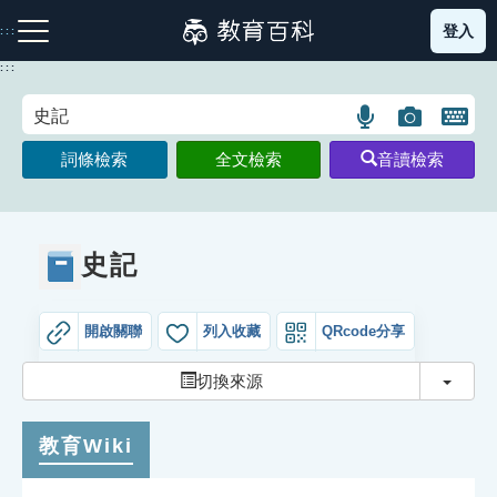
跳
登入
:::
到
主
:::
要
內
語
圖
開
容
注音索引圖示
筆畫索引圖示
部首索引表圖示
言
片
啟
詞條檢索
全文檢索
音讀檢索
搜
搜
鍵
尋
尋
盤
圖
圖
圖
示
示
示
史記
開啟關聯
列入收藏
QRcode分享
網站導覽
切換
切換來源
生字詞彙表
教育Wiki
成語故事