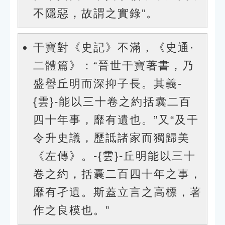
不隱惡，故謂之實錄”。
干寶對《史記》不滿，《史通·
二體篇》：“晉世干寶著書，乃
盛譽丘明而深抑子長。其義-
{雲}-能以三十卷之約括囊二百
四十年事，靡有遺也。”又“及干
令升史議，歷詆諸家而獨歸美
《左傳》。-{雲}-丘明能以三十
卷之約，括囊二百四十年之事，
靡有孑遺。斯蓋立言之高標，著
作之良模也。”