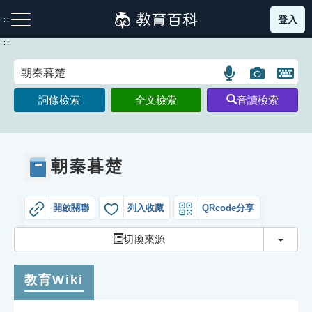
跳
登入
:::
到
主
:::
要
內
語
圖
開
容
注音索引圖示
筆畫索引圖示
部首索引表圖示
言
片
啟
詞條檢索
全文檢索
音讀檢索
搜
搜
鍵
尋
尋
盤
圖
圖
圖
示
示
示
朝秦暮楚
開啟關聯
列入收藏
QRcode分享
網站導覽
切換
切換來源
生字詞彙表
教育Wiki
成語故事