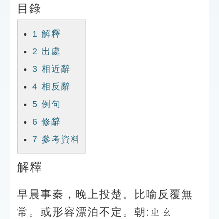
目錄
索引選單
知識索引
1
解釋
單字索引
2
出處
生命大百科索引
3
相近辭
4
相反辭
遊戲專區
5
例句
教學應用
6
修辭
7
參考資料
貓頭鷹博士
解釋
早晨事秦，晚上投楚。比喻反覆無
常。或形容漂泊不定。朝:ㄓㄠ