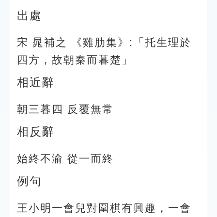
出處
宋 晁補之 《雞肋集》:「托生理於
四方，故朝秦而暮楚」
相近辭
朝三暮四 反覆無常
相反辭
始終不渝 從一而終
例句
王小明一會兒對圍棋有興趣，一會