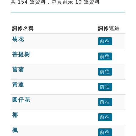
共 154 筆資料，每頁顯示 10 筆資料
索引選單
知識索引
單字索引
詞條名稱
詞條連結
菊花
生命大百科索引
前往
菩提樹
前往
遊戲專區
菖蒲
前往
教學應用
黃連
前往
貓頭鷹博士
圓仔花
前往
椰
前往
楓
前往