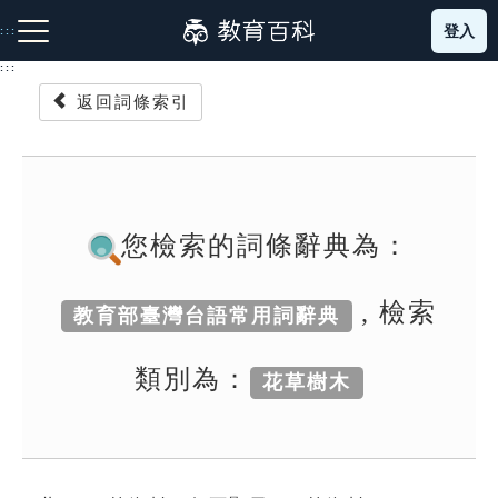
跳
登入
:::
到
主
:::
要
返回詞條索引
內
容
注音索引圖示
筆畫索引圖示
部首索引表圖示
您檢索的詞條辭典為：
, 檢索
教育部臺灣台語常用詞辭典
網站導覽
類別為：
花草樹木
生字詞彙表
成語故事