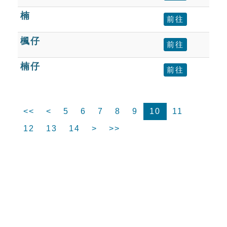
楠
前往
楓仔
前往
楠仔
前往
<<
<
5
6
7
8
9
10
11
12
13
14
>
>>