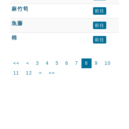
麻竹筍
前往
魚藤
前往
棉
前往
<<
<
3
4
5
6
7
8
9
10
11
12
>
>>