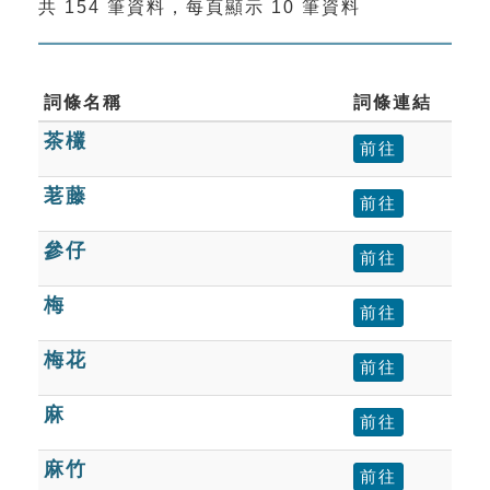
共 154 筆資料，每頁顯示 10 筆資料
索引選單
知識索引
單字索引
詞條名稱
詞條連結
茶欉
生命大百科索引
前往
荖藤
前往
遊戲專區
參仔
前往
教學應用
梅
前往
貓頭鷹博士
梅花
前往
麻
前往
麻竹
前往