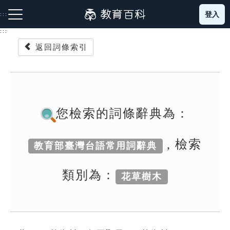
跳
登入
:::
到
主
:::
要
返回詞條索引
內
容
注音索引圖示
筆畫索引圖示
部首索引表圖示
您檢索的詞條辭典為：
, 檢索
教育部臺灣台語常用詞辭典
網站導覽
類別為：
花草樹木
生字詞彙表
成語故事