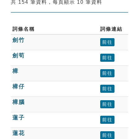
共 154 筆資料，每頁顯示 10 筆資料
索引選單
知識索引
單字索引
詞條名稱
詞條連結
劍竹
生命大百科索引
前往
劍筍
前往
遊戲專區
樟
前往
教學應用
樟仔
前往
貓頭鷹博士
樟腦
前往
蓮子
前往
蓮花
前往