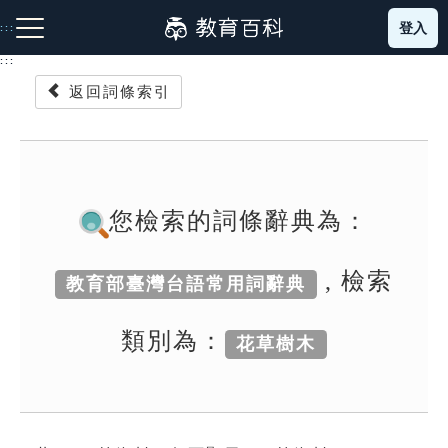
跳
登入
:::
到
主
:::
要
返回詞條索引
內
容
注音索引圖示
筆畫索引圖示
部首索引表圖示
您檢索的詞條辭典為：
, 檢索
教育部臺灣台語常用詞辭典
網站導覽
類別為：
花草樹木
生字詞彙表
成語故事