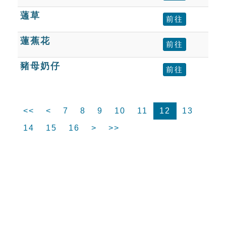
蓪草
前往
蓮蕉花
前往
豬母奶仔
前往
<<
<
7
8
9
10
11
12
13
14
15
16
>
>>