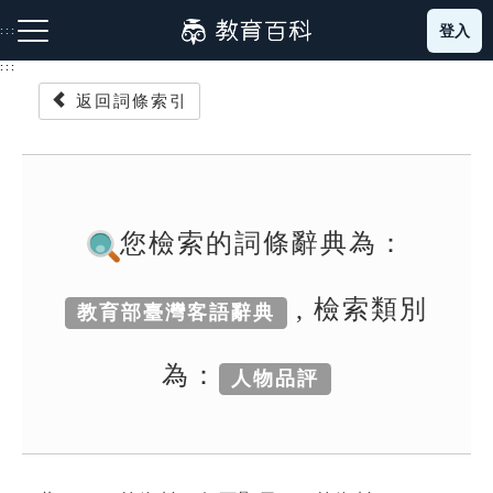
跳
登入
:::
到
主
:::
要
返回詞條索引
內
容
注音索引圖示
筆畫索引圖示
部首索引表圖示
您檢索的詞條辭典為：
, 檢索類別
教育部臺灣客語辭典
網站導覽
為：
人物品評
生字詞彙表
成語故事