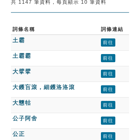
共 1147 筆資料，每頁顯示 10 筆資料
索引選單
知識索引
單字索引
詞條名稱
詞條連結
土霸
生命大百科索引
前往
土霸霸
前往
遊戲專區
大擘擘
前往
教學應用
大鑊吂滾，細鑊洛洛滾
前往
貓頭鷹博士
大戇牯
前往
公子阿舍
前往
公正
前往