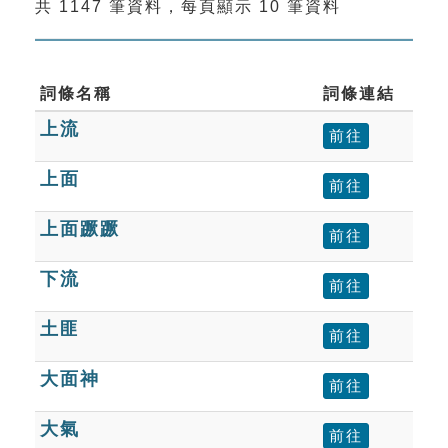
共 1147 筆資料，每頁顯示 10 筆資料
索引選單
知識索引
單字索引
詞條名稱
詞條連結
上流
生命大百科索引
前往
上面
前往
遊戲專區
上面蹶蹶
前往
教學應用
下流
前往
貓頭鷹博士
土匪
前往
大面神
前往
大氣
前往