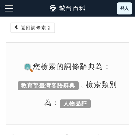
跳
登入
:::
到
主
:::
要
返回詞條索引
內
容
注音索引圖示
筆畫索引圖示
部首索引表圖示
您檢索的詞條辭典為：
, 檢索類別
教育部臺灣客語辭典
網站導覽
為：
人物品評
生字詞彙表
成語故事