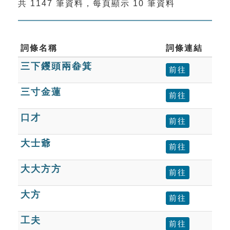
共 1147 筆資料，每頁顯示 10 筆資料
索引選單
知識索引
單字索引
詞條名稱
詞條連結
三下钁頭兩畚箕
生命大百科索引
前往
三寸金蓮
前往
遊戲專區
口才
前往
教學應用
大士爺
前往
貓頭鷹博士
大大方方
前往
大方
前往
工夫
前往