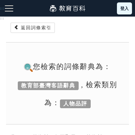
跳
登入
:::
到
主
:::
要
返回詞條索引
內
容
注音索引圖示
筆畫索引圖示
部首索引表圖示
您檢索的詞條辭典為：
, 檢索類別
教育部臺灣客語辭典
網站導覽
為：
人物品評
生字詞彙表
成語故事