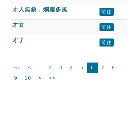
才人無貌，爛扇多風
前往
才女
前往
才子
前往
<<
<
1
2
3
4
5
6
7
8
9
10
>
>>