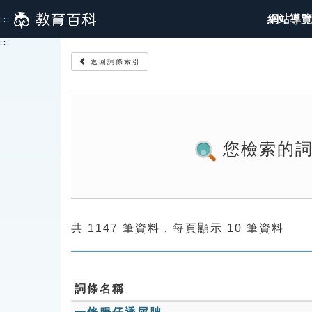
跳
網站導覽
:::
到
主
:::
要
返回詞條索引
內
容
您檢索的
共 1147 筆資料，每頁顯示 10 筆資料
詞條名稱