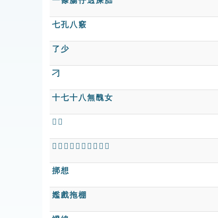
一條腸仔透屎胐
七孔八竅
了少
刁
十七十八無醜女
𤘅奓
𤘅膣𤘅奓，㧡水淋河壩
挷想
㜮戲拖棚