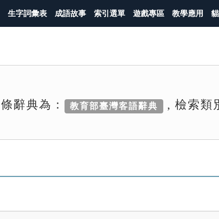
生字詞彙表
成語故事
索引選單
遊戲專區
教學應用
貓
詞條辭典為：
, 檢索類
教育部臺灣客語辭典