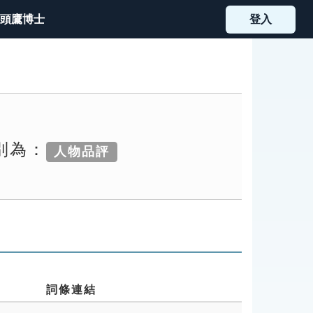
頭鷹博士
登入
別為：
人物品評
詞條連結