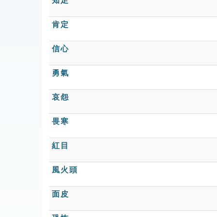
知足
肯定
信心
勇氣
哀怨
畏寒
紅目
風火頭
面皮