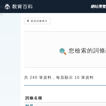
跳
網站導覽
:::
到
主
:::
要
返回詞條索引
內
容
您檢索的詞條
共 240 筆資料，每頁顯示 10 筆資料
詞條名稱