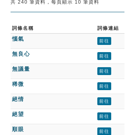
共 240 筆資料，每頁顯示 10 筆資料
索引選單
知識索引
單字索引
詞條名稱
詞條連結
惱氣
生命大百科索引
前往
無良心
前往
遊戲專區
無議量
前往
教學應用
稀微
前往
貓頭鷹博士
絕情
前往
絕望
前往
順眼
前往