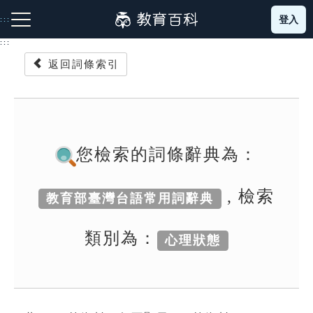
跳
登入
:::
到
主
:::
要
返回詞條索引
內
容
注音索引圖示
筆畫索引圖示
部首索引表圖示
您檢索的詞條辭典為：
, 檢索
教育部臺灣台語常用詞辭典
網站導覽
類別為：
心理狀態
生字詞彙表
成語故事