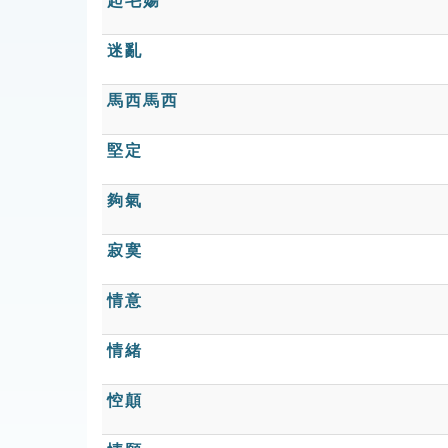
起毛婸
迷亂
馬西馬西
堅定
夠氣
寂寞
情意
情緒
悾顛