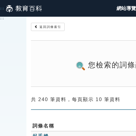
跳
網站導覽
:::
到
主
:::
要
返回詞條索引
內
容
您檢索的詞條
共 240 筆資料，每頁顯示 10 筆資料
詞條名稱