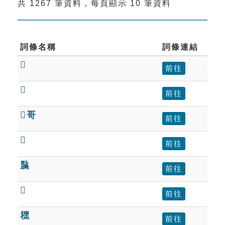
共 1267 筆資料，每頁顯示 10 筆資料
索引選單
知識索引
單字索引
詞條名稱
詞條連結

生命大百科索引
前往

前往
遊戲專區
哥
前往
教學應用

前往
貓頭鷹博士
䖙
前往

前往
䆀
前往