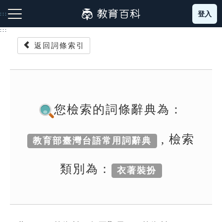
跳
登入
:::
到
主
:::
要
返回詞條索引
內
容
注音索引圖示
筆畫索引圖示
部首索引表圖示
您檢索的詞條辭典為：
, 檢索
教育部臺灣台語常用詞辭典
網站導覽
類別為：
衣著裝扮
生字詞彙表
成語故事