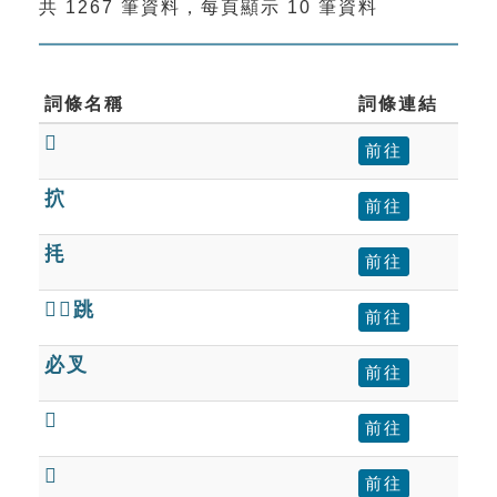
共 1267 筆資料，每頁顯示 10 筆資料
索引選單
知識索引
單字索引
詞條名稱
詞條連結

生命大百科索引
前往
㧒
前往
遊戲專區
㧌
前往
教學應用
跳
前往
貓頭鷹博士
必叉
前往

前往

前往