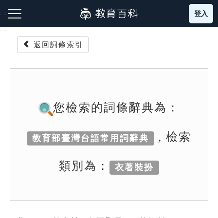
跳
登入
:::
到
主
:::
要
返回詞條索引
內
容
注音索引圖示
筆畫索引圖示
部首索引表圖示
您檢索的詞條辭典為：
, 檢索
教育部臺灣台語常用詞辭典
網站導覽
類別為：
衣著裝扮
生字詞彙表
成語故事