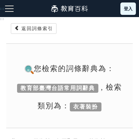
跳
登入
:::
到
主
:::
要
返回詞條索引
內
容
注音索引圖示
筆畫索引圖示
部首索引表圖示
您檢索的詞條辭典為：
, 檢索
教育部臺灣台語常用詞辭典
網站導覽
類別為：
衣著裝扮
生字詞彙表
成語故事