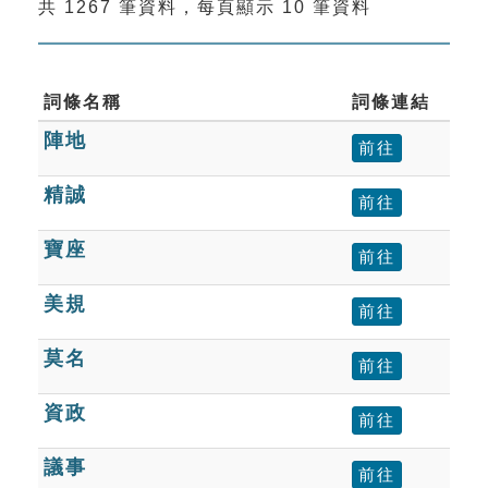
共 1267 筆資料，每頁顯示 10 筆資料
索引選單
知識索引
單字索引
詞條名稱
詞條連結
陣地
生命大百科索引
前往
精誠
前往
遊戲專區
寶座
前往
教學應用
美規
前往
貓頭鷹博士
莫名
前往
資政
前往
議事
前往