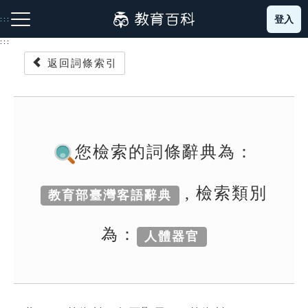
跳
登入
:::
到
主
:::
要
返回詞條索引
內
容
注音索引圖示
筆畫索引圖示
部首索引表圖示
您檢索的詞條辭典為：
, 檢索類別
教育部臺灣客語辭典
網站導覽
為：
人體器官
生字詞彙表
成語故事