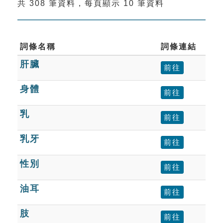
共 308 筆資料，每頁顯示 10 筆資料
索引選單
知識索引
單字索引
詞條名稱
詞條連結
肝臟
生命大百科索引
前往
身體
前往
遊戲專區
乳
前往
教學應用
乳牙
前往
貓頭鷹博士
性別
前往
油耳
前往
肢
前往