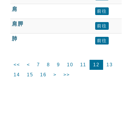
肩
前往
肩胛
前往
肺
前往
<<
<
7
8
9
10
11
12
13
14
15
16
>
>>