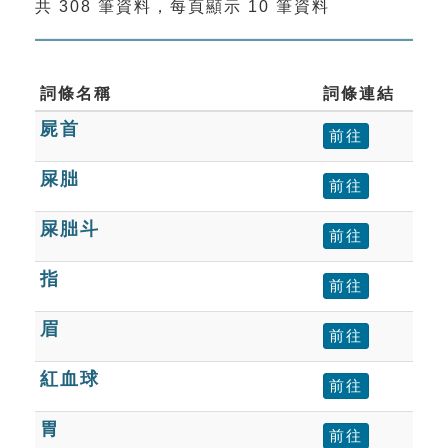
共 308 筆資料，每頁顯示 10 筆資料
索引選單
知識索引
單字索引
詞條名稱
詞條連結
屍首
生命大百科索引
前往
屎胐
前往
遊戲專區
屎胐斗
前往
教學應用
指
前往
貓頭鷹博士
眉
前往
紅血球
前往
胃
前往