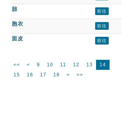
胐
前往
胞衣
前往
面皮
前往
<<
<
9
10
11
12
13
14
15
16
17
18
>
>>