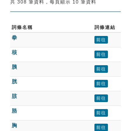
共 308 筆資料，每頁顯示 10 筆資料
索引選單
知識索引
單字索引
詞條名稱
詞條連結
拳
生命大百科索引
前往
核
前往
遊戲專區
胰
前往
教學應用
胱
前往
貓頭鷹博士
胲
前往
胳
前往
胸
前往