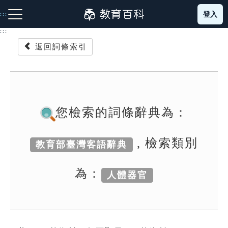
跳
登入
:::
到
主
:::
要
返回詞條索引
內
容
注音索引圖示
筆畫索引圖示
部首索引表圖示
您檢索的詞條辭典為：
, 檢索類別
教育部臺灣客語辭典
網站導覽
為：
人體器官
生字詞彙表
成語故事