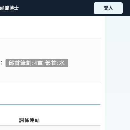
頭鷹博士
登入
：
部首筆劃:4畫 部首:水
詞條連結