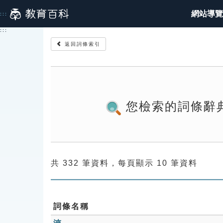
跳
網站導覽
:::
到
主
:::
要
返回詞條索引
內
容
您檢索的詞條辭
共 332 筆資料，每頁顯示 10 筆資料
詞條名稱