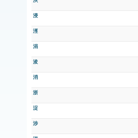
浹
浸
涇
涓
浚
消
浙
浞
涉