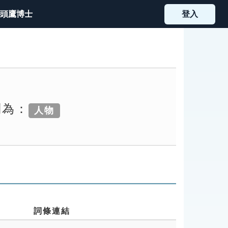
頭鷹博士
登入
別為：
人物
詞條連結