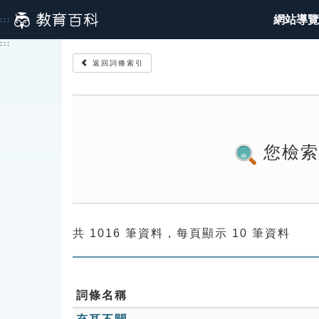
跳
網站導覽
:::
到
主
:::
要
返回詞條索引
內
容
您檢
共 1016 筆資料，每頁顯示 10 筆資料
詞條名稱