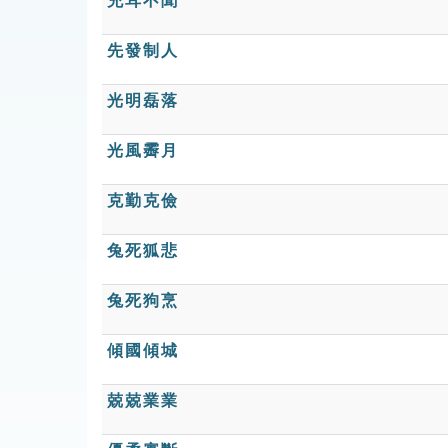
充耳不聞
先發制人
光明磊落
光風霽月
克勤克儉
兔死狐悲
兔死狗烹
傾國傾城
兢兢業業