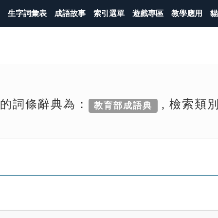
生字詞彙表
成語故事
索引選單
遊戲專區
教學應用
貓
索的詞條辭典為：
, 檢索類
教育部成語典