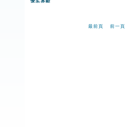
優柔寡斷
最前頁
前一頁