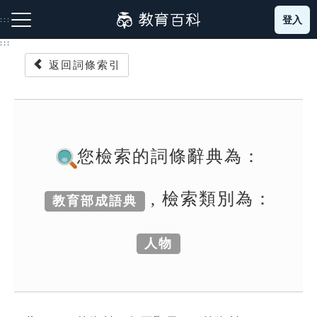
跳
登入
:::
到
主
:::
要
返回詞條索引
內
容
注音索引圖示
筆畫索引圖示
部首索引表圖示
您檢索的詞條辭典為：
, 檢索類別為：
教育部成語典
網站導覽
人物
生字詞彙表
成語故事