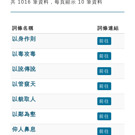
共 1016 筆資料，每頁顯示 10 筆資料
索引選單
知識索引
單字索引
詞條名稱
詞條連結
以身作則
生命大百科索引
前往
以毒攻毒
前往
遊戲專區
以訛傳訛
前往
教學應用
以管窺天
前往
貓頭鷹博士
以貌取人
前往
以鄰為壑
前往
仰人鼻息
前往