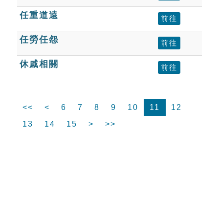
任重道遠
前往
任勞任怨
前往
休戚相關
前往
<<
<
6
7
8
9
10
11
12
13
14
15
>
>>