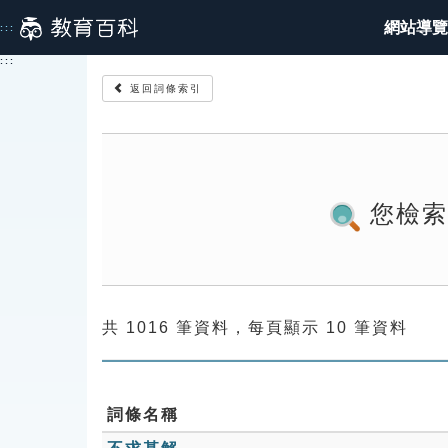
跳
網站導覽
:::
到
主
:::
要
返回詞條索引
內
容
您檢
共 1016 筆資料，每頁顯示 10 筆資料
詞條名稱