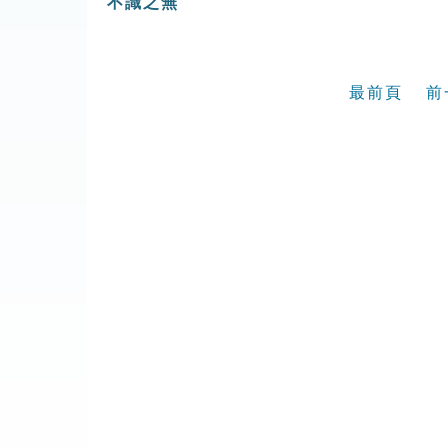
不識之無
最前頁
前