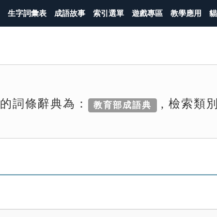
生字詞彙表
成語故事
索引選單
遊戲專區
教學應用
貓
索的詞條辭典為：
, 檢索類
教育部成語典