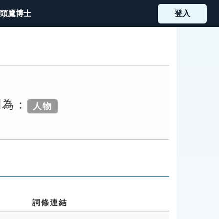
頭鷹博士
登入
別為：
人物
詞條連結