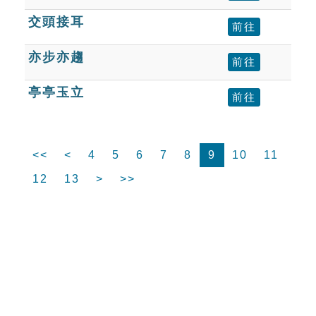
交頭接耳
前往
亦步亦趨
前往
亭亭玉立
前往
<<
<
4
5
6
7
8
9
10
11
12
13
>
>>