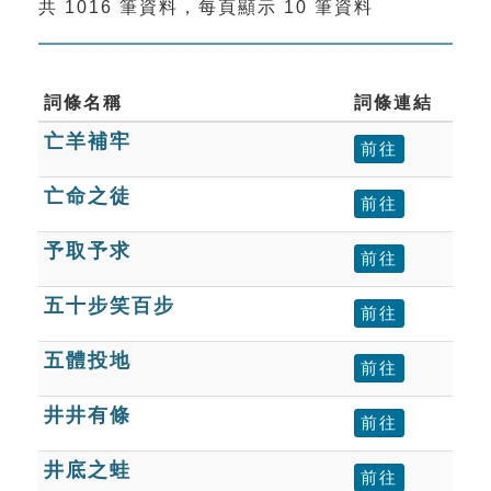
共 1016 筆資料，每頁顯示 10 筆資料
索引選單
知識索引
單字索引
詞條名稱
詞條連結
亡羊補牢
生命大百科索引
前往
亡命之徒
前往
遊戲專區
予取予求
前往
教學應用
五十步笑百步
前往
貓頭鷹博士
五體投地
前往
井井有條
前往
井底之蛙
前往