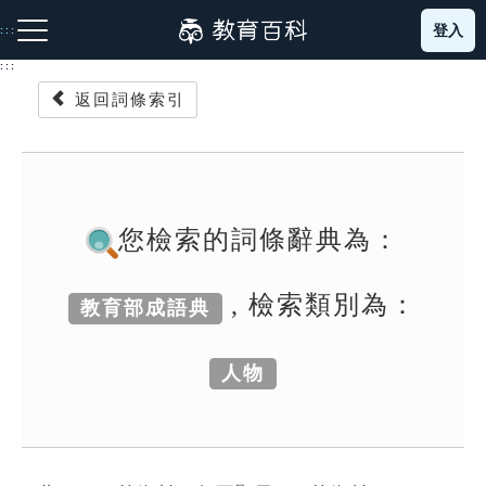
跳
登入
:::
到
主
:::
要
返回詞條索引
內
容
注音索引圖示
筆畫索引圖示
部首索引表圖示
您檢索的詞條辭典為：
, 檢索類別為：
教育部成語典
網站導覽
人物
生字詞彙表
成語故事