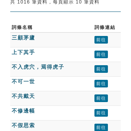
共 1016 筆資料，每頁顯示 10 筆資料
索引選單
知識索引
單字索引
詞條名稱
詞條連結
三顧茅廬
生命大百科索引
前往
上下其手
前往
遊戲專區
不入虎穴，焉得虎子
前往
教學應用
不可一世
前往
貓頭鷹博士
不共戴天
前往
不修邊幅
前往
不假思索
前往