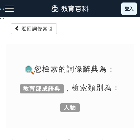
跳
登入
:::
到
主
:::
要
返回詞條索引
內
容
注音索引圖示
筆畫索引圖示
部首索引表圖示
您檢索的詞條辭典為：
, 檢索類別為：
教育部成語典
網站導覽
人物
生字詞彙表
成語故事