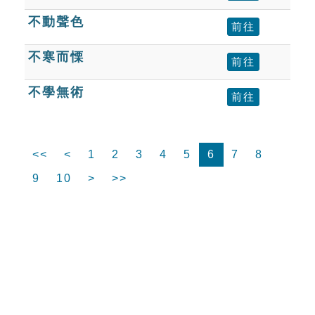
不動聲色
前往
不寒而慄
前往
不學無術
前往
<<
<
1
2
3
4
5
6
7
8
9
10
>
>>