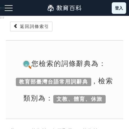
跳
登入
:::
到
主
:::
要
返回詞條索引
內
容
注音索引圖示
筆畫索引圖示
部首索引表圖示
您檢索的詞條辭典為：
, 檢索
教育部臺灣台語常用詞辭典
網站導覽
類別為：
文教、體育、休旅
生字詞彙表
成語故事