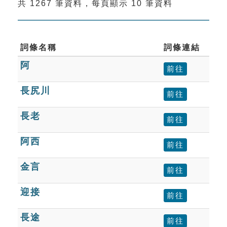
共 1267 筆資料，每頁顯示 10 筆資料
索引選單
知識索引
單字索引
詞條名稱
詞條連結
阿
生命大百科索引
前往
長尻川
前往
遊戲專區
長老
前往
教學應用
阿西
前往
貓頭鷹博士
金言
前往
迎接
前往
長途
前往