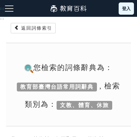
跳
登入
:::
到
主
:::
要
返回詞條索引
內
容
注音索引圖示
筆畫索引圖示
部首索引表圖示
您檢索的詞條辭典為：
, 檢索
教育部臺灣台語常用詞辭典
網站導覽
類別為：
文教、體育、休旅
生字詞彙表
成語故事