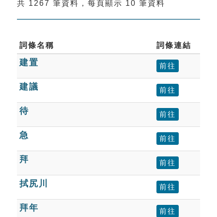
共 1267 筆資料，每頁顯示 10 筆資料
索引選單
知識索引
單字索引
詞條名稱
詞條連結
建置
生命大百科索引
前往
建議
前往
遊戲專區
待
前往
教學應用
急
前往
貓頭鷹博士
拜
前往
拭尻川
前往
拜年
前往