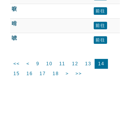
唳
前往
啃
前往
唬
前往
<<
<
9
10
11
12
13
14
15
16
17
18
>
>>