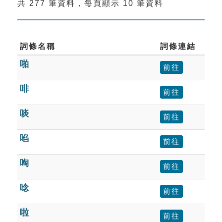
共 277 筆資料，每頁顯示 10 筆資料
索引選單
知識索引
單字索引
詞條名稱
詞條連結
啪
生命大百科索引
前往
啡
前往
遊戲專區
啖
前往
教學應用
啗
前往
貓頭鷹博士
啕
前往
唸
前往
啦
前往