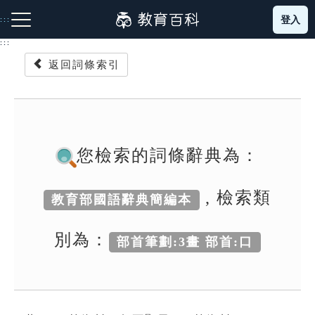
跳
登入
:::
到
主
:::
要
返回詞條索引
內
容
注音索引圖示
筆畫索引圖示
部首索引表圖示
您檢索的詞條辭典為：
, 檢索類
教育部國語辭典簡編本
網站導覽
別為：
部首筆劃:3畫 部首:口
生字詞彙表
成語故事