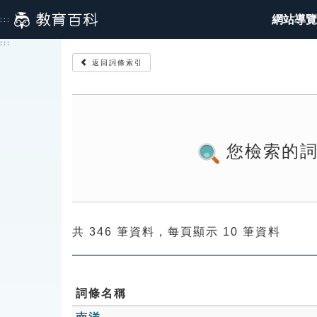
跳
網站導覽
:::
到
主
:::
要
返回詞條索引
內
容
您檢索的
共 346 筆資料，每頁顯示 10 筆資料
詞條名稱