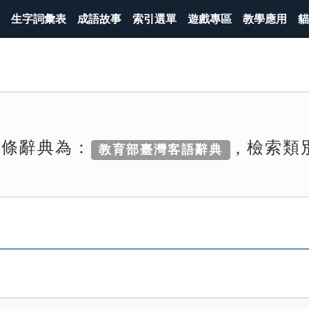
生字詞彙表
成語故事
索引選單
遊戲專區
教學應用
貓
詞條辭典為：
, 檢索類
教育部臺灣客語辭典