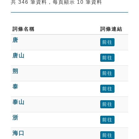
共 346 筆資料，每頁顯示 10 筆資料
索引選單
知識索引
單字索引
詞條名稱
詞條連結
唐
生命大百科索引
前往
唐山
前往
遊戲專區
朔
前往
教學應用
泰
前往
貓頭鷹博士
泰山
前往
浙
前往
海口
前往