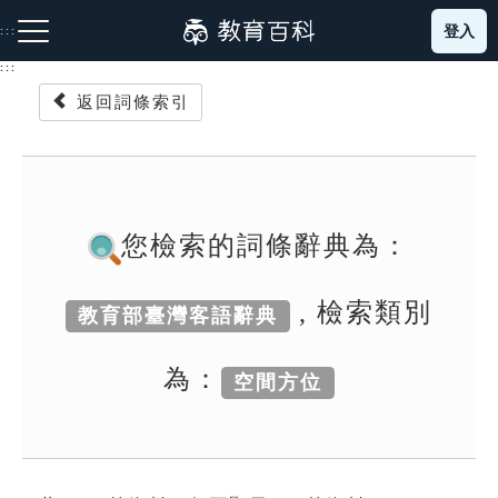
跳
登入
:::
到
主
:::
要
返回詞條索引
內
容
注音索引圖示
筆畫索引圖示
部首索引表圖示
您檢索的詞條辭典為：
, 檢索類別
教育部臺灣客語辭典
網站導覽
為：
空間方位
生字詞彙表
成語故事