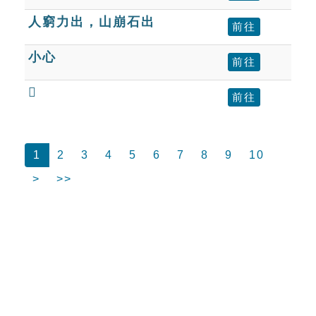
人窮力出，山崩石出
前往
小心
前往
𤸁
前往
1
2
3
4
5
6
7
8
9
10
>
>>