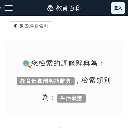
跳
登入
:::
到
主
:::
要
返回詞條索引
內
容
注音索引圖示
筆畫索引圖示
部首索引表圖示
您檢索的詞條辭典為：
, 檢索類別
教育部臺灣客語辭典
網站導覽
為：
生活狀態
生字詞彙表
成語故事