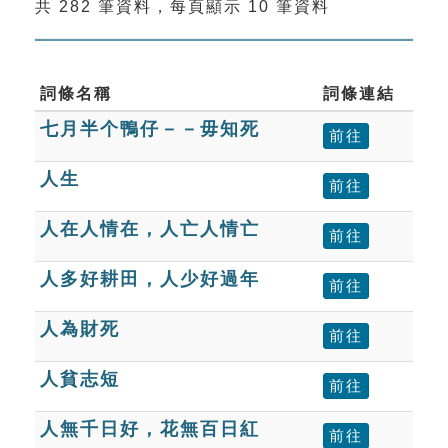
共 282 筆資料，每頁顯示 10 筆資料
索引選單
知識索引
單字索引
詞條名稱
詞條連結
七月半个鴨仔－－毋知死
生命大百科索引
前往
人生
前往
遊戲專區
人在人情在，人亡人情亡
前往
教學應用
人多好耕田，人少好過年
前往
貓頭鷹博士
人為財死
前往
人貧志短
前往
人無千日好，花無百日紅
前往