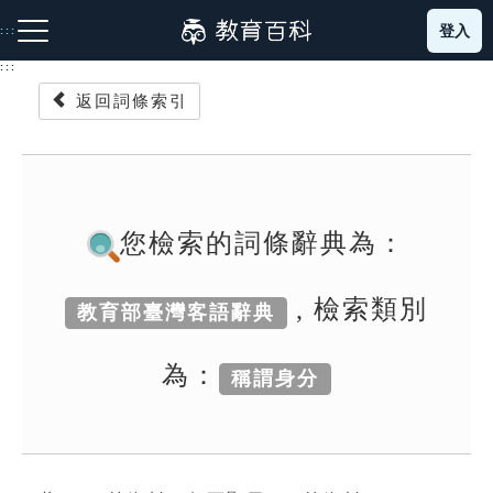
跳
登入
:::
到
主
:::
要
返回詞條索引
內
容
注音索引圖示
筆畫索引圖示
部首索引表圖示
您檢索的詞條辭典為：
, 檢索類別
教育部臺灣客語辭典
網站導覽
為：
稱謂身分
生字詞彙表
成語故事