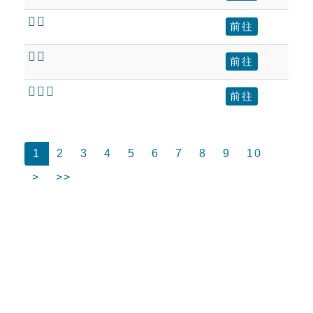
𫣆人
前往
𫣆个
前往
𫣆兩儕
前往
1
2
3
4
5
6
7
8
9
10
>
>>