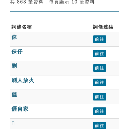
共 868 筆資料，每頁顯示 10 筆資料
索引選單
知識索引
單字索引
詞條名稱
詞條連結
倈
生命大百科索引
前往
倈仔
前往
遊戲專區
㓾
前往
教學應用
㓾人放火
前往
貓頭鷹博士
𠊎
前往
𠊎自家
前往
𫣆
前往