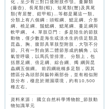
化，至少有三對口後附肢作顎。蔓腳類
(藤壺)、長尾類(蝦)、短尾類(蟹)及異尾
類(寄居蟹、鎧甲蝦)…等都是屬這一類。
分類上有八個綱：頭蝦綱、鰓足綱、介形
綱、橈足綱、鬚鰓綱、鰓尾綱、蔓足綱與
軟甲綱。 4. 單肢亞門： 多是陸生的節肢
動物，僅少數是海生或淡水生的倍足類及
昆蟲。胸、腹部具單肢型附肢，大顎不分
節。只有一對由第二體節形成的觸角，以
氣管呼吸，以馬氏管排泄。 分類上，包
括唇足綱、倍足綱、綜合綱、燭 綱與昆
蟲綱五個綱。 前四綱統稱多足類，因其
體區分為頭部與軀幹兩部份，並有相似附
肢分布，棲息於潮濕環境，約有10,500
種左右。
資料來源：
國立自然科學博物館_節肢動
物知識單元