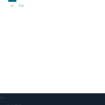
>
>>
:::