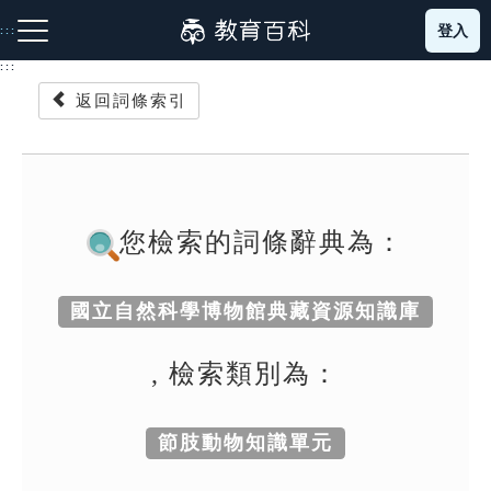
跳
登入
:::
到
主
:::
要
返回詞條索引
內
容
注音索引圖示
筆畫索引圖示
部首索引表圖示
您檢索的詞條辭典為：
國立自然科學博物館典藏資源知識庫
網站導覽
, 檢索類別為：
生字詞彙表
節肢動物知識單元
成語故事