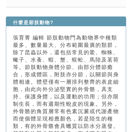
索引選單
知識索引
什麼是節肢動物?
單字索引
張育菁 編輯 節肢動物門為動物界中種類
生命大百科索引
最多、數量最大、分布範圍最廣的類群，
除了昆蟲以外，還包括常見的鱟、蜘蛛、
遊戲專區
蠍子、水蚤、蝦、蟹、蜈蚣、馬陸及茗荷
等。節肢動物身體分節、由部分體節癒
教學應用
合，形成體區，附肢亦分節，以關節與身
體相連。體壁僅有一層排列整齊的表皮細
貓頭鷹博士
胞，由此向外分泌堅實的外骨骼，具支
持、保護身體，以及運動的功用；但亦限
制生長，而有週期性蛻皮的現象。另外，
外骨骼的角質層常有色素沉澱或代謝產物
而使個體呈現相應顏色，若是陸生的種
類，有的外骨骼會具蠟質以防水分蒸發。