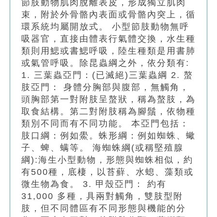
節肢動物肌肉脫離表皮，形成獨立肌肉
束，附於外骨骼內表面或骨骼內突上，循
環系統均屬開放式。 小型節肢動物無呼
吸器官，直接由體表行氣體交換，水生種
類則用鰓或書鰓呼吸，陸生種類是用書肺
或氣管呼吸。除昆蟲綱之外，依分類有:
1. 三葉蟲亞門：(已滅絕)三葉蟲綱 2. 螯
肢亞門： 身體分胸部與腹部，無觸角，
頭胸部第一對附肢呈螯狀，稱為螯肢，為
取食結構。第二對附肢稱為腳鬚，依物種
類別不同而有不同功能。 本亞門包括：
肢口綱：例如鱟。蛛形綱：例如蜘蛛、蠍
子、蜱、螨等。 海蜘蛛綱(或稱堅殖腺
綱):海生小型動物，形態與蜘蛛相似，約
有500種，底棲，以苔蘚、水螅、藻類或
微生物為食。 3. 甲殼亞門： 約有
31,000 多種，具兩對觸角，雙肢型附
肢，但不同體區有不同形態與機能的分