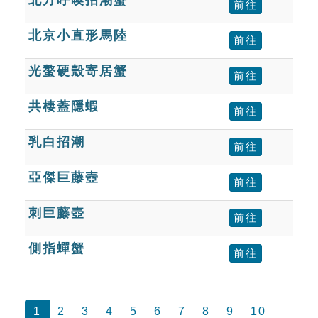
前往
北京小直形馬陸
前往
光螯硬殼寄居蟹
前往
共棲蓋隱蝦
前往
乳白招潮
前往
亞傑巨藤壺
前往
刺巨藤壺
前往
側指蟬蟹
前往
1
2
3
4
5
6
7
8
9
10