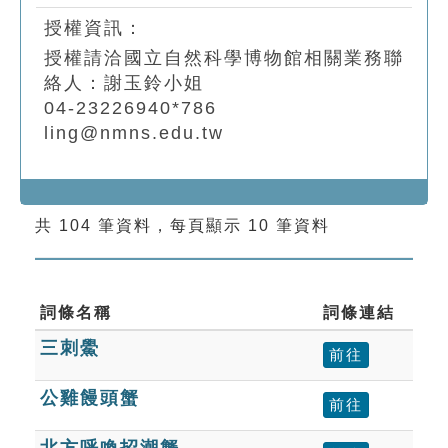
授權資訊：
授權請洽國立自然科學博物館相關業務聯
絡人：謝玉鈴小姐
04-23226940*786
ling@nmns.edu.tw
共 104 筆資料，每頁顯示 10 筆資料
詞條名稱
詞條連結
三刺鱟
前往
公雞饅頭蟹
前往
北方呼喚招潮蟹