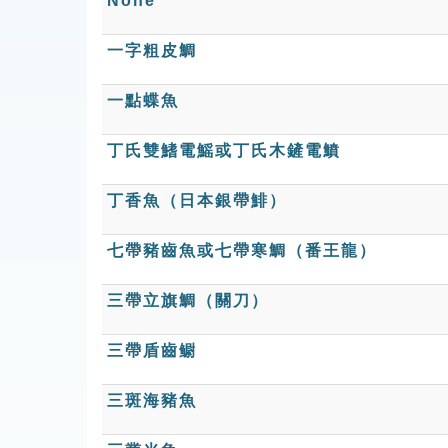
None
一字粗皮鯛
一點蝶魚
丁氏雙鰭電鰩或丁氏木鏟電鱝
丁香魚（日本銀帶鯡）
七帶豬齒魚或七帶寒鯛（番王龍）
三帶立旗鯛（關刀）
三帶盾齒鳚
三斑海豬魚