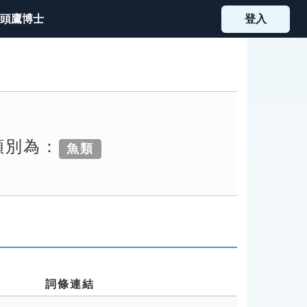
頭鷹博士
登入
類別為：
魚類
詞條連結