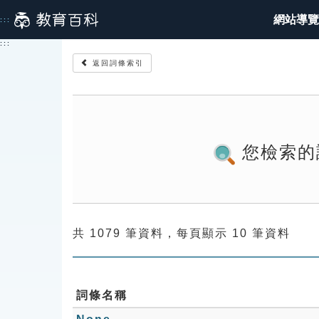
跳
網站導覽
:::
到
主
:::
要
返回詞條索引
內
容
您檢索的
共 1079 筆資料，每頁顯示 10 筆資料
詞條名稱