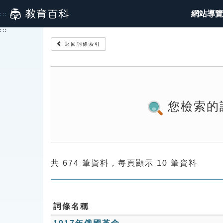
跳
網站導覽
:::
到
主
:::
要
返回詞條索引
內
容
您檢索的
共 674 筆資料，每頁顯示 10 筆資料
詞條名稱