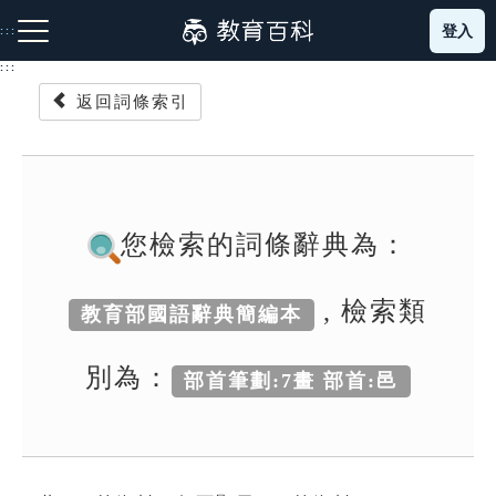
跳
登入
:::
到
主
:::
要
返回詞條索引
內
容
注音索引圖示
筆畫索引圖示
部首索引表圖示
您檢索的詞條辭典為：
, 檢索類
教育部國語辭典簡編本
網站導覽
別為：
部首筆劃:7畫 部首:邑
生字詞彙表
成語故事