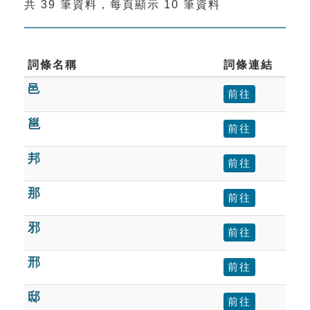
共 39 筆資料，每頁顯示 10 筆資料
索引選單
知識索引
單字索引
詞條名稱
詞條連結
邑
生命大百科索引
前往
邕
前往
遊戲專區
邦
前往
教學應用
那
前往
貓頭鷹博士
邪
前往
邢
前往
邸
前往