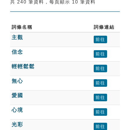
共 240 筆資料，每頁顯示 10 筆資料
索引選單
知識索引
單字索引
詞條名稱
詞條連結
主觀
生命大百科索引
前往
信念
前往
遊戲專區
輕輕鬆鬆
前往
教學應用
無心
前往
貓頭鷹博士
愛國
前往
心境
前往
光彩
前往