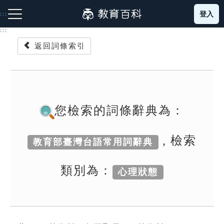
跳
登入
:::
到
主
:::
要
返回詞條索引
內
容
注音索引圖示
筆畫索引圖示
部首索引表圖示
您檢索的詞條辭典為：
, 檢索
教育部臺灣台語常用詞辭典
網站導覽
類別為：
心理狀態
生字詞彙表
成語故事