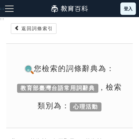
跳
登入
:::
到
主
:::
要
返回詞條索引
內
容
注音索引圖示
筆畫索引圖示
部首索引表圖示
您檢索的詞條辭典為：
, 檢索
教育部臺灣台語常用詞辭典
網站導覽
類別為：
心理活動
生字詞彙表
成語故事