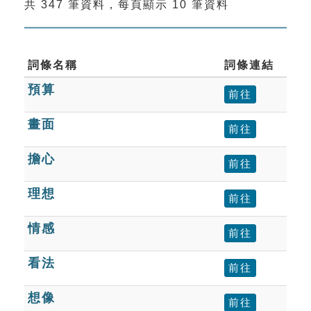
共 347 筆資料，每頁顯示 10 筆資料
索引選單
知識索引
單字索引
詞條名稱
詞條連結
預算
生命大百科索引
前往
畫面
前往
遊戲專區
擔心
前往
教學應用
理想
前往
貓頭鷹博士
情感
前往
看法
前往
想像
前往