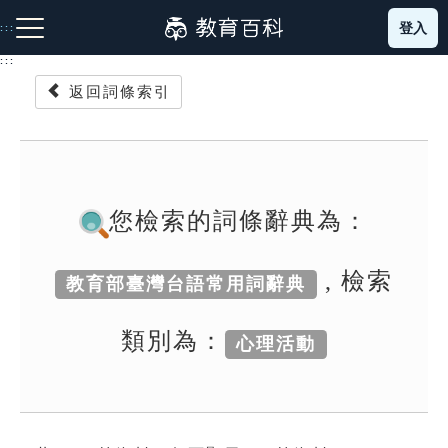
跳
登入
:::
到
主
:::
要
返回詞條索引
內
容
注音索引圖示
筆畫索引圖示
部首索引表圖示
您檢索的詞條辭典為：
, 檢索
教育部臺灣台語常用詞辭典
網站導覽
類別為：
心理活動
生字詞彙表
成語故事