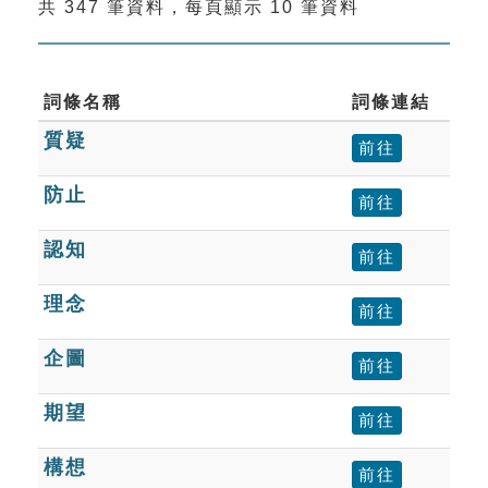
共 347 筆資料，每頁顯示 10 筆資料
索引選單
知識索引
單字索引
詞條名稱
詞條連結
質疑
生命大百科索引
前往
防止
前往
遊戲專區
認知
前往
教學應用
理念
前往
貓頭鷹博士
企圖
前往
期望
前往
構想
前往