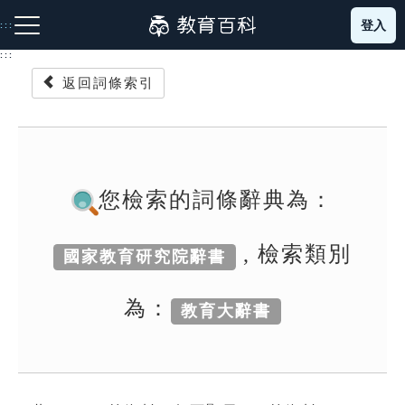
跳
登入
:::
到
主
:::
要
返回詞條索引
內
容
注音索引圖示
筆畫索引圖示
部首索引表圖示
您檢索的詞條辭典為：
, 檢索類別
國家教育研究院辭書
網站導覽
為：
教育大辭書
生字詞彙表
成語故事