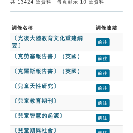
共 13424 筆資料，每頁顯示 10 筆資料
索引選單
知識索引
單字索引
詞條名稱
詞條連結
〔光復大陸教育文化重建綱
生命大百科索引
前往
要〕
遊戲專區
〔克勞塞報告書〕（英國）
前往
〔克羅斯報告書〕（英國）
教學應用
前往
〔兒童天性研究〕
貓頭鷹博士
前往
〔兒童教育期刊〕
前往
〔兒童智慧的起源〕
前往
〔兒童期與社會〕
前往