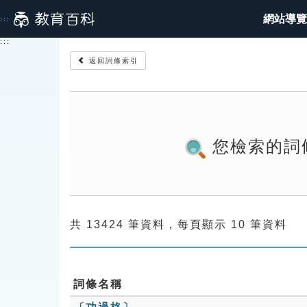
跳
網站導覽
:::
到
主
:::
要
返回詞條索引
內
容
您檢索的詞
共 13424 筆資料，每頁顯示 10 筆資料
詞條名稱