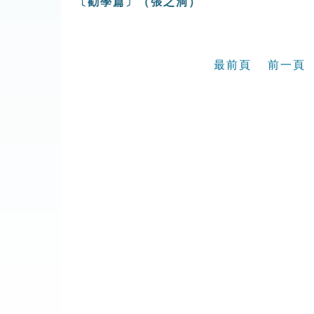
〔勸學篇〕（張之洞）
最前頁
前一頁