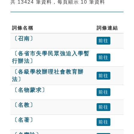
共 13424 筆資料，每頁顯示 10 筆資料
索引選單
知識索引
單字索引
詞條名稱
詞條連結
〔召南〕
生命大百科索引
前往
〔各省市失學民眾強迫入學暫
遊戲專區
前往
行辦法〕
〔各級學校辦理社會教育辦
教學應用
前往
法〕
貓頭鷹博士
〔名物蒙求〕
前往
〔名教〕
前往
〔名著〕
前往