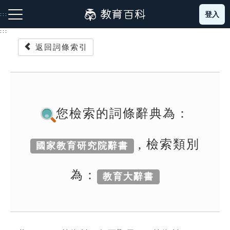
跳
登入
:::
到
主
:::
要
返回詞條索引
內
容
注音索引圖示
筆畫索引圖示
部首索引表圖示
您檢索的詞條辭典為：
, 檢索類別
國家教育研究院辭書
網站導覽
為：
教育大辭書
生字詞彙表
成語故事