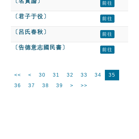
〔名實論〕
前往
〔君子于役〕
前往
〔呂氏春秋〕
前往
〔告德意志國民書〕
前往
<<
<
30
31
32
33
34
35
36
37
38
39
>
>>