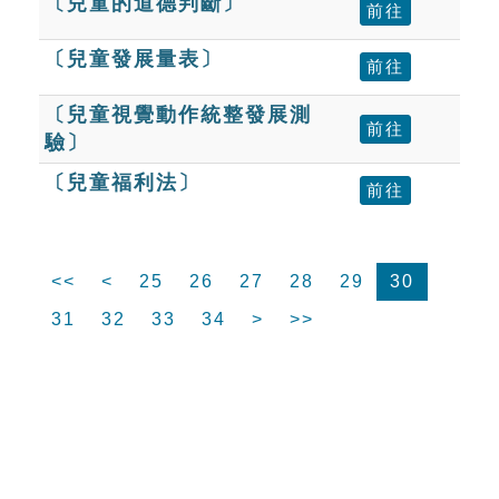
〔兒童的道德判斷〕
前往
〔兒童發展量表〕
前往
〔兒童視覺動作統整發展測
前往
驗〕
〔兒童福利法〕
前往
<<
<
25
26
27
28
29
30
31
32
33
34
>
>>