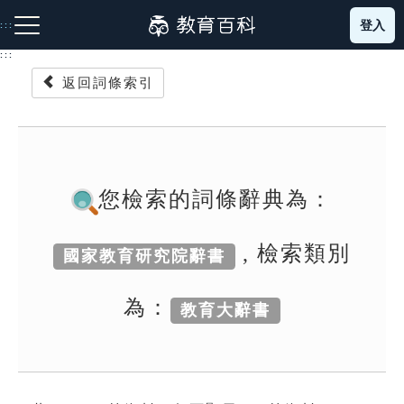
跳
登入
:::
到
主
:::
要
返回詞條索引
內
容
注音索引圖示
筆畫索引圖示
部首索引表圖示
您檢索的詞條辭典為：
, 檢索類別
國家教育研究院辭書
網站導覽
為：
教育大辭書
生字詞彙表
成語故事