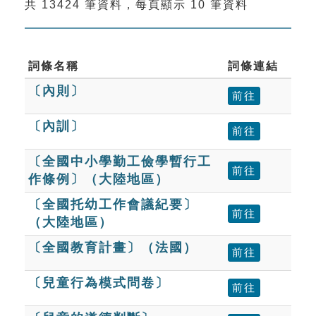
共 13424 筆資料，每頁顯示 10 筆資料
索引選單
知識索引
單字索引
詞條名稱
詞條連結
〔內則〕
生命大百科索引
前往
〔內訓〕
前往
遊戲專區
〔全國中小學勤工儉學暫行工
教學應用
前往
作條例〕（大陸地區）
〔全國托幼工作會議紀要〕
貓頭鷹博士
前往
（大陸地區）
〔全國教育計畫〕（法國）
前往
〔兒童行為模式問卷〕
前往