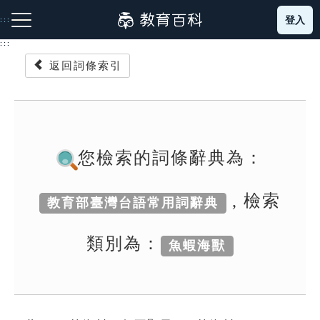
跳
登入
:::
到
主
:::
要
返回詞條索引
內
容
注音索引圖示
筆畫索引圖示
部首索引表圖示
您檢索的詞條辭典為：
, 檢索
教育部臺灣台語常用詞辭典
網站導覽
類別為：
魚蝦海獸
生字詞彙表
成語故事