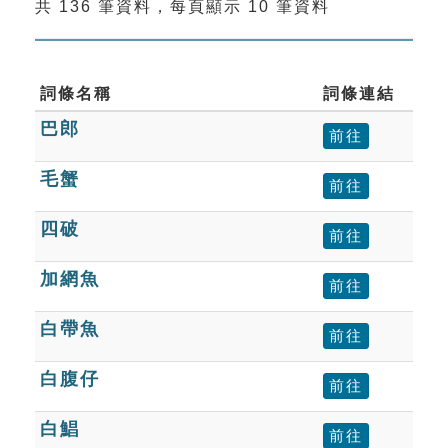
共 136 筆資料，每頁顯示 10 筆資料
索引選單
知識索引
單字索引
詞條名稱
詞條連結
巴郎
生命大百科索引
前往
毛蟹
前往
遊戲專區
四破
前往
教學應用
加網魚
前往
貓頭鷹博士
白帶魚
前往
白腹仔
前往
白鯧
前往