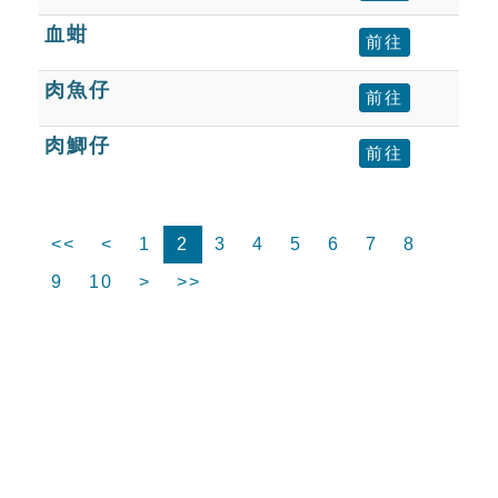
血蚶
前往
肉魚仔
前往
肉鯽仔
前往
<<
<
1
2
3
4
5
6
7
8
9
10
>
>>