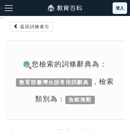
跳
登入
:::
到
主
:::
要
返回詞條索引
內
容
注音索引圖示
筆畫索引圖示
部首索引表圖示
您檢索的詞條辭典為：
, 檢索
教育部臺灣台語常用詞辭典
網站導覽
類別為：
魚蝦海獸
生字詞彙表
成語故事