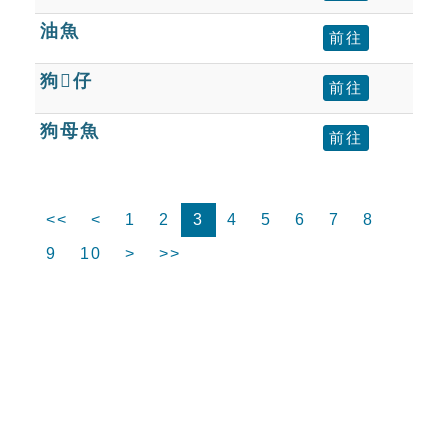
油魚
前往
狗仔
前往
狗母魚
前往
<<
<
1
2
3
4
5
6
7
8
9
10
>
>>