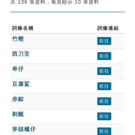
共 136 筆資料，每頁顯示 10 筆資料
索引選單
知識索引
單字索引
詞條名稱
詞條連結
竹蟶
生命大百科索引
前往
西刀舌
前往
遊戲專區
串仔
前往
教學應用
豆腐鯊
前往
貓頭鷹博士
赤鯮
前往
刺䲅
前往
斧頭櫼仔
前往