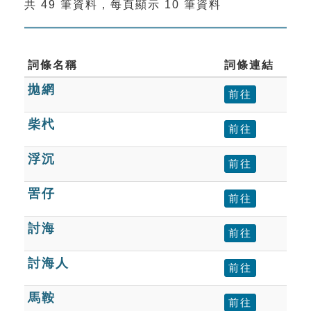
共 49 筆資料，每頁顯示 10 筆資料
索引選單
知識索引
單字索引
詞條名稱
詞條連結
拋網
生命大百科索引
前往
柴杙
前往
遊戲專區
浮沉
前往
教學應用
罟仔
前往
貓頭鷹博士
討海
前往
討海人
前往
馬鞍
前往