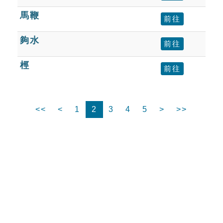
馬鞭
前往
夠水
前往
桱
前往
<<
<
1
2
3
4
5
>
>>