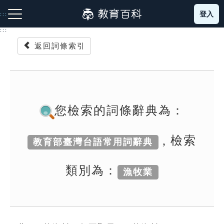
跳
登入
:::
到
主
:::
要
返回詞條索引
內
容
注音索引圖示
筆畫索引圖示
部首索引表圖示
您檢索的詞條辭典為：
, 檢索
教育部臺灣台語常用詞辭典
網站導覽
類別為：
漁牧業
生字詞彙表
成語故事