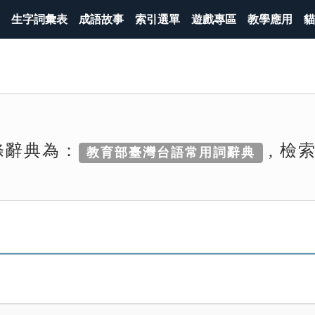
生字詞彙表
成語故事
索引選單
遊戲專區
教學應用
貓
條辭典為：
, 檢
教育部臺灣台語常用詞辭典