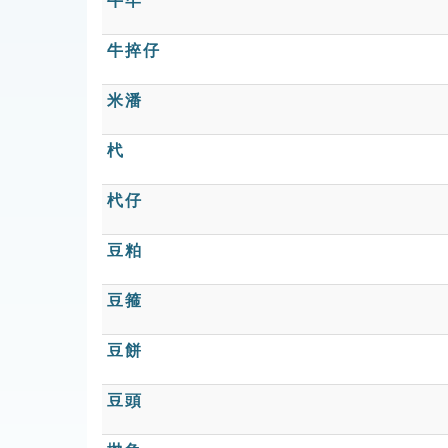
牛牢
牛捽仔
米潘
杙
杙仔
豆粕
豆箍
豆餅
豆頭