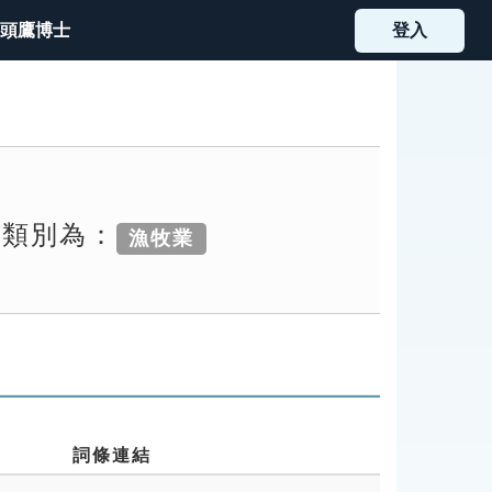
頭鷹博士
登入
索類別為：
漁牧業
詞條連結