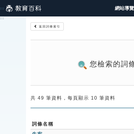
跳
網站導覽
:::
到
主
:::
要
返回詞條索引
內
容
您檢索的詞
共 49 筆資料，每頁顯示 10 筆資料
詞條名稱