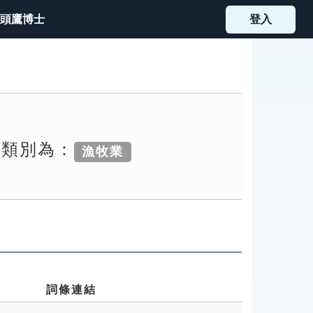
頭鷹博士
登入
索類別為：
漁牧業
詞條連結