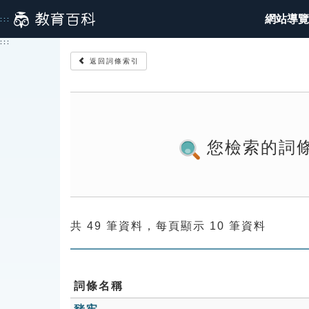
跳
網站導覽
:::
到
主
:::
要
返回詞條索引
內
容
您檢索的詞
共 49 筆資料，每頁顯示 10 筆資料
詞條名稱