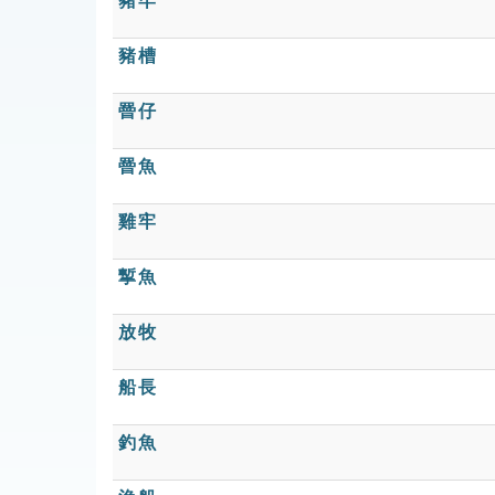
豬牢
豬槽
罾仔
罾魚
雞牢
㨻魚
放牧
船長
釣魚