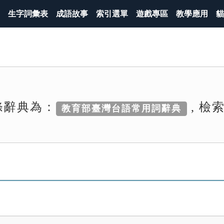
生字詞彙表
成語故事
索引選單
遊戲專區
教學應用
貓
條辭典為：
, 檢
教育部臺灣台語常用詞辭典