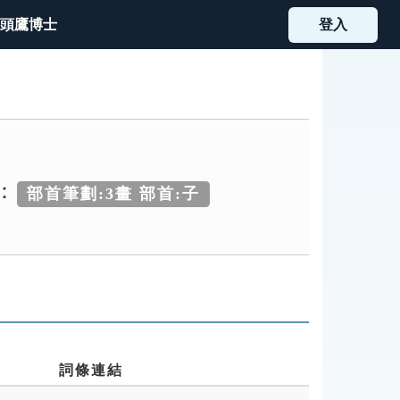
頭鷹博士
登入
：
部首筆劃:3畫 部首:子
詞條連結