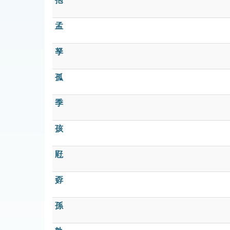
孢
孟
孥
孤
季
孩
屘
孬
孫