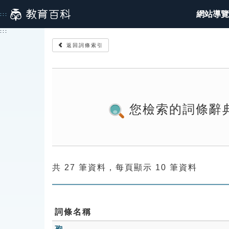
跳
網站導覽
:::
到
主
:::
要
返回詞條索引
內
容
您檢索的詞條辭
共 27 筆資料，每頁顯示 10 筆資料
詞條名稱