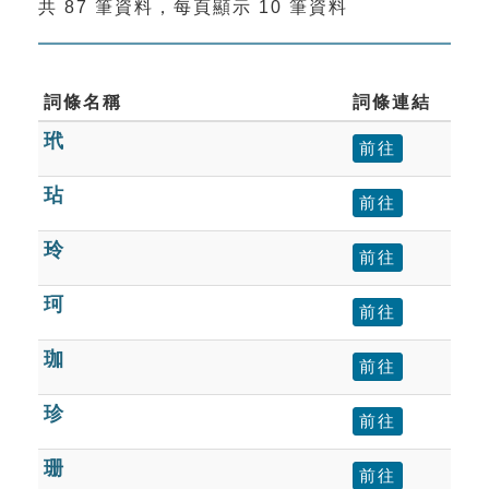
共 87 筆資料，每頁顯示 10 筆資料
索引選單
知識索引
單字索引
詞條名稱
詞條連結
玳
生命大百科索引
前往
玷
前往
遊戲專區
玲
前往
教學應用
珂
前往
貓頭鷹博士
珈
前往
珍
前往
珊
前往