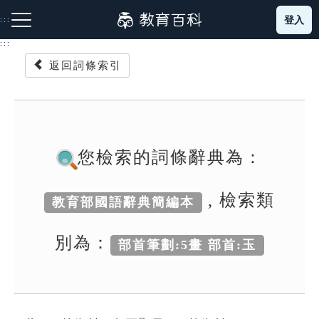
跳
登入
:::
到
主
:::
要
返回詞條索引
內
容
注音索引圖示
筆畫索引圖示
部首索引表圖示
您檢索的詞條辭典為：
, 檢索類
教育部國語辭典簡編本
網站導覽
別為：
部首筆劃:5畫 部首:玉
生字詞彙表
成語故事