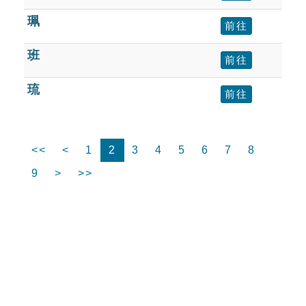
珮
前往
班
前往
琉
前往
<<
<
1
2
3
4
5
6
7
8
9
>
>>